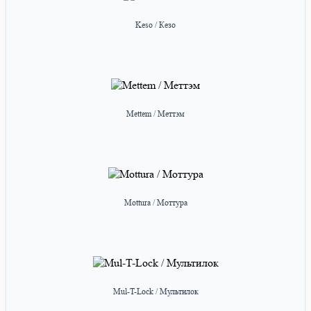
Keso / Кезо
Mettem / Меттэм
Mottura / Моттура
Mul-T-Lock / Мультилок