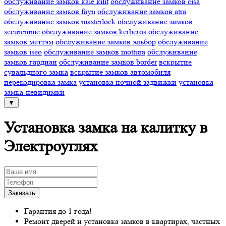
обслуживание замков kale kilit
обслуживание замков cisa
обслуживание замков fayn
обслуживание замков atra
обслуживание замков masterlock
обслуживание замков
securemme
обслуживание замков kerberos
обслуживание
замков меттэм
обслуживание замков эльбор
обслуживание
замков iseo
обслуживание замков mottura
обслуживание
замков гардиан
обслуживание замков border
вскрытие
сувальдного замка
вскрытие замков автомобиля
перекодировка замка
установка ночной задвижки
установка
замка-невидимки
▼
Установка замка на калитку в
Электроуглях
Гарантия до 1 года!
Ремонт дверей и установка замков в квартирах, частных