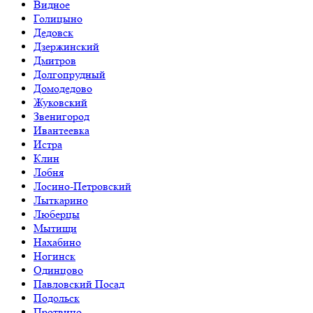
Видное
Голицыно
Дедовск
Дзержинский
Дмитров
Долгопрудный
Домодедово
Жуковский
Звенигород
Ивантеевка
Истра
Клин
Лобня
Лосино-Петровский
Лыткарино
Люберцы
Мытищи
Нахабино
Ногинск
Одинцово
Павловский Посад
Подольск
Протвино