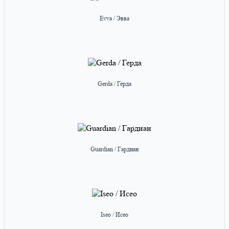
Evva / Эвва
Gerda / Герда
Guardian / Гардиан
Iseo / Исео